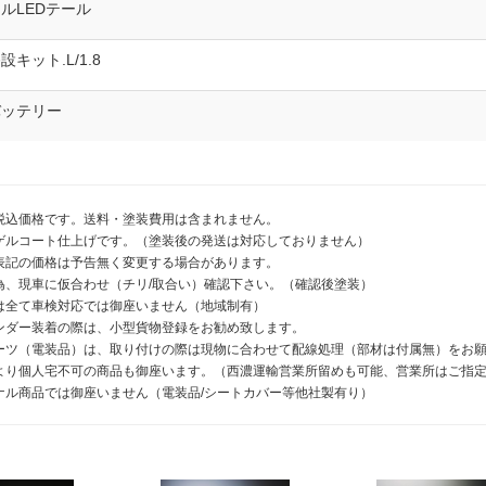
ルLEDテール
キット.L/1.8
バッテリー
税込価格です。送料・塗装費用は含まれません。
黒ゲルコート仕上げです。（塗装後の発送は対応しておりません）
表記の価格は予告無く変更する場合があります。
の為、現車に仮合わせ（チリ/取合い）確認下さい。（確認後塗装）
は全て車検対応では御座いません（地域制有）
ンダー装着の際は、小型貨物登録をお勧め致します。
ーツ（電装品）は、取り付けの際は現物に合わせて配線処理（部材は付属無）をお
より個人宅不可の商品も御座います。（西濃運輸営業所留めも可能、営業所はご指
ナル商品では御座いません（電装品/シートカバー等他社製有り）