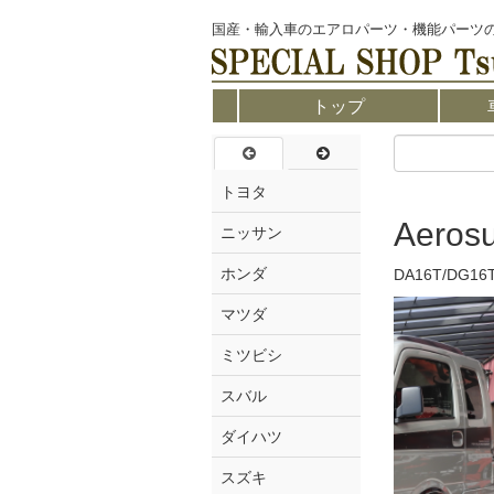
国産・輸入車のエアロパーツ・機能パーツ
トップ
トヨタ
Aeros
ニッサン
ホンダ
DA16T/DG16
マツダ
ミツビシ
スバル
ダイハツ
スズキ