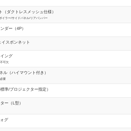
ト（ダクトレスメッシュ仕様）
ポイラー/サイドパネル/リアバンパー
ンダー（4P）
ェイスボンネット
ウイング
装不可欠
ネル（ハイマウント付き）
定必要
標準/プロジェクター指定）
ター（L型）
フォグ