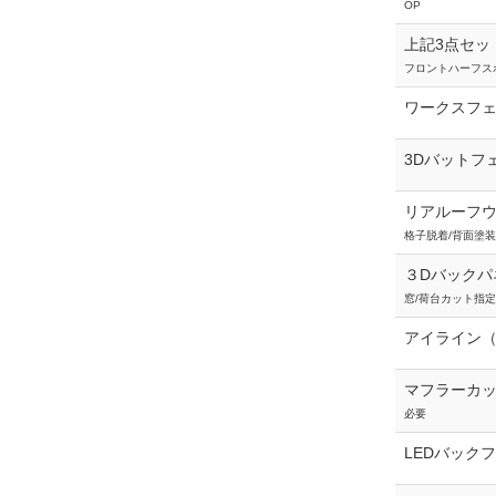
OP
上記3点セッ
フロントハーフス
ワークスフェ
3Dバットフ
リアルーフ
格子脱着/背面塗
３Dバックパ
窓/荷台カット指
アイライン（
マフラーカッ
必要
LEDバック