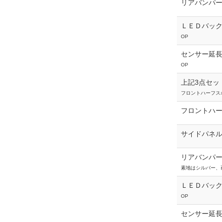
リアバンパー
ＬＥＤバッ
OP
センサー延
OP
上記3点セッ
フロントハーフス
フロントハ
サイドパネ
リアバンパー
素地はシルバー、
ＬＥＤバッ
OP
センサー延